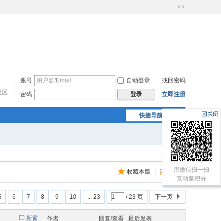
切
换
到
宽
版
账号
自动登录
找回密码
社区
密码
立即注册
登录
快捷导航
用微信扫一扫
收藏本版
|
订阅
互动赢积分
5
6
7
8
9
10
... 23
/ 23 页
下一页
新窗
作者
回复/查看
最后发表