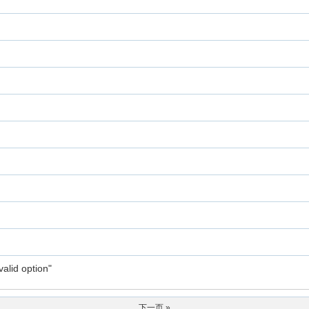
alid option"
下一页 »