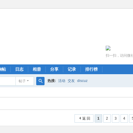
扫一扫，访问微
淘帖
日志
相册
分享
记录
排行榜
热搜:
活动
交友
discuz
帖子
搜
索
返 回
1
2
3
4