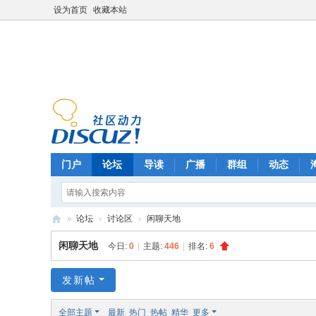
设为首页
收藏本站
门户
论坛
导读
广播
群组
动态
»
论坛
›
讨论区
›
闲聊天地
F
闲聊天地
今日:
0
|
主题:
446
|
排名:
6
oo
ls
发新帖
ba
全部主题
最新
热门
热帖
精华
更多