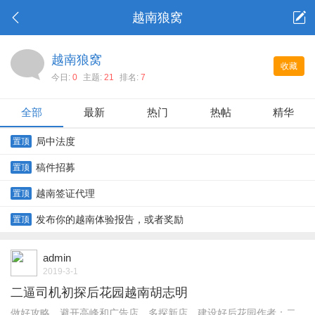
越南狼窝
越南狼窝
收藏
今日:
0
主题:
21
排名:
7
全部
最新
热门
热帖
精华
局中法度
置顶
稿件招募
置顶
越南签证代理
置顶
发布你的越南体验报告，或者奖励
置顶
admin
2019-3-1
二逼司机初探后花园越南胡志明
做好攻略、避开高峰和广告店，多探新店，建设好后花园作者：二