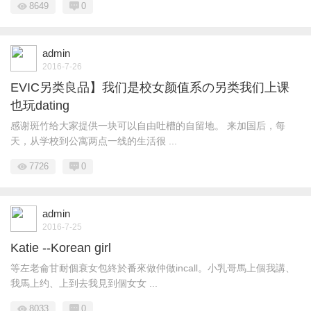
8649
0
admin
2016-7-26
EVIC另类良品】我们是校女颜值系の另类我们上课
也玩dating
感谢斑竹给大家提供一块可以自由吐槽的自留地。 来加国后，每
天，从学校到公寓两点一线的生活很 ...
7726
0
admin
2016-7-25
Katie --Korean girl
等左老侖甘耐個衰女包終於番來做仲做incall。小乳哥馬上個我講、
我馬上约、上到去我見到個女女 ...
8033
0