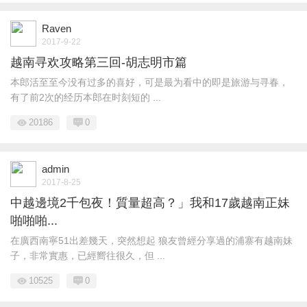
Raven
2017-9-22
越南寻欢攻略第三回-胡志明市篇
本郎活至至今没有过多的喜好，可是最为看中的即是旅游与寻春，
有了前2次的经历本郎在时刻短的 ...
20186
0
admin
2017-8-25
中越邊境2千包夜！質量超高？」我和17歲越南正妹
啪啪啪...
在廣西南寧51出差幾天，突然想起 狼友曾經分享過的浦寨有越南妹
子，非常實惠，已經嚮往很久，但 ...
10525
0