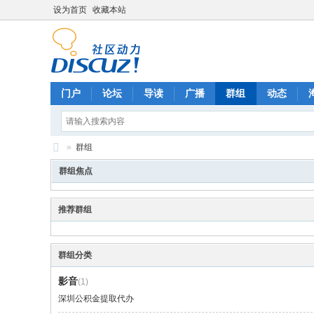
设为首页
收藏本站
门户
论坛
导读
广播
群组
动态
»
群组
F
群组焦点
oo
ls
推荐群组
ba
y
群组分类
影音
(1)
深圳公积金提取代办