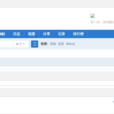
扫一扫，访问微
淘帖
日志
相册
分享
记录
排行榜
热搜:
活动
交友
discuz
帖子
搜
索