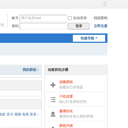
切
换
账号
自动登录
找回密码
到
宽
社区
密码
立即注册
登录
版
快捷导航
我的群组 ›
创建群组步骤
创建群组
创建自己的地盘
个性设置
精心打造群组空间
邀请好友
电影
音乐
视频
电视
更多 ›
邀请好友加入我的群组
群组升级