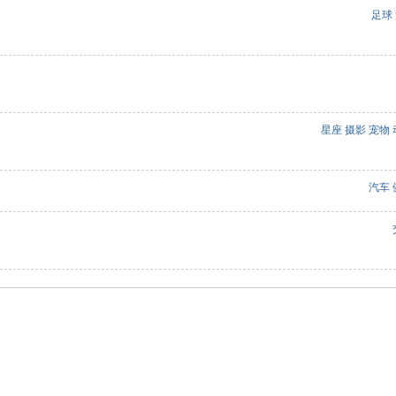
足球
星座
摄影
宠物
汽车