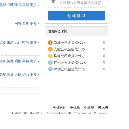
群组积分升级赢得社区推荐
篮球
羽毛球
乒乓球
更多 ›
创建群组
网游
单机
更多 ›
群组积分排行
动漫
旅游
设计
时尚
更多 ›
新疆公积金提取代办
0
安徽公积金提取代办
0
珠海公积金提取代办
0
健康
美食
购物
美容
更多 ›
广州公积金提取代办。
0
深圳公积金提取代办
0
交友
单身
诉说
婚恋
更多 ›
Archiver
|
手机版
|
小黑屋
|
愚人湾
GMT-8, 2026-8-7 02:38
, Processed in 0.036077 second(s), 22 queries .